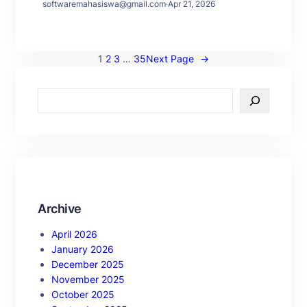
softwaremahasiswa@gmail.com
·
Apr 21, 2026
1
2
3
…
35
Next Page
→
S
e
a
r
c
h
Archive
April 2026
January 2026
December 2025
November 2025
October 2025