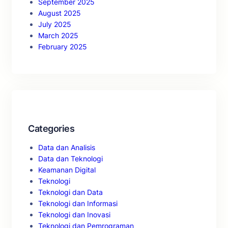
September 2025
August 2025
July 2025
March 2025
February 2025
Categories
Data dan Analisis
Data dan Teknologi
Keamanan Digital
Teknologi
Teknologi dan Data
Teknologi dan Informasi
Teknologi dan Inovasi
Teknologi dan Pemrograman