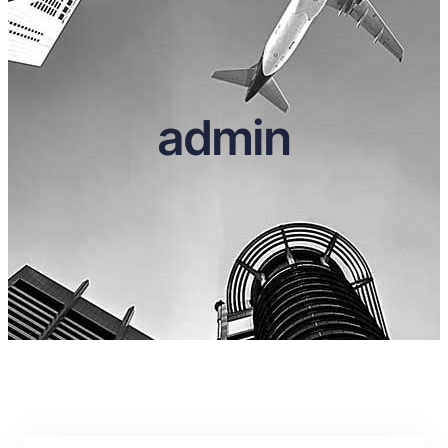
admin