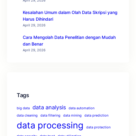
April 29, 2026
Kesalahan Umum dalam Olah Data Skripsi yang
Harus Dihindari
April 29, 2026
Cara Mengolah Data Penelitian dengan Mudah
dan Benar
April 29, 2026
Tags
data analysis
big data
data automation
data cleaning
data filtering
data mining
data prediction
data processing
data protection