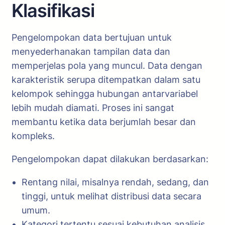
Klasifikasi
Pengelompokan data bertujuan untuk
menyederhanakan tampilan data dan
memperjelas pola yang muncul. Data dengan
karakteristik serupa ditempatkan dalam satu
kelompok sehingga hubungan antarvariabel
lebih mudah diamati. Proses ini sangat
membantu ketika data berjumlah besar dan
kompleks.
Pengelompokan dapat dilakukan berdasarkan:
Rentang nilai, misalnya rendah, sedang, dan
tinggi, untuk melihat distribusi data secara
umum.
Kategori tertentu sesuai kebutuhan analisis.