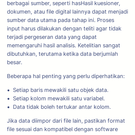
berbagai sumber, seperti hasHasil kuesioner,
dokumen, atau file digital lainnya dapat menjadi
sumber data utama pada tahap ini. Proses
input harus dilakukan dengan teliti agar tidak
terjadi pergeseran data yang dapat
memengaruhi hasil analisis. Ketelitian sangat
dibutuhkan, terutama ketika data berjumlah
besar.
Beberapa hal penting yang perlu diperhatikan:
Setiap baris mewakili satu objek data.
Setiap kolom mewakili satu variabel.
Data tidak boleh tertukar antar kolom.
Jika data diimpor dari file lain, pastikan format
file sesuai dan kompatibel dengan software