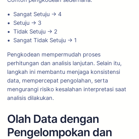
Sangat Setuju → 4
Setuju → 3
Tidak Setuju → 2
Sangat Tidak Setuju → 1
Pengkodean mempermudah proses
perhitungan dan analisis lanjutan. Selain itu,
langkah ini membantu menjaga konsistensi
data, mempercepat pengolahan, serta
mengurangi risiko kesalahan interpretasi saat
analisis dilakukan.
Olah Data dengan
Pengelompokan dan