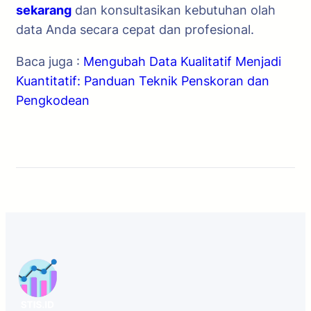
sekarang
dan konsultasikan kebutuhan olah
data Anda secara cepat dan profesional.
Baca juga :
Mengubah Data Kualitatif Menjadi
Kuantitatif: Panduan Teknik Penskoran dan
Pengkodean