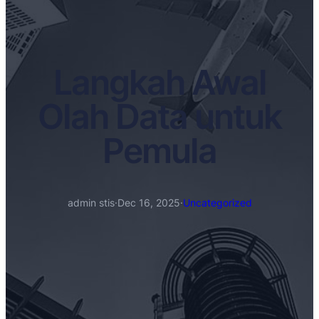
Langkah Awal
Olah Data untuk
Pemula
admin stis
·
Dec 16, 2025
·
Uncategorized