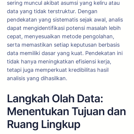
sering muncul akibat asumsi yang keliru atau
data yang tidak terstruktur. Dengan
pendekatan yang sistematis sejak awal, analis
dapat mengidentifikasi potensi masalah lebih
cepat, menyesuaikan metode pengolahan,
serta memastikan setiap keputusan berbasis
data memiliki dasar yang kuat. Pendekatan ini
tidak hanya meningkatkan efisiensi kerja,
tetapi juga memperkuat kredibilitas hasil
analisis yang dihasilkan.
Langkah Olah Data:
Menentukan Tujuan dan
Ruang Lingkup