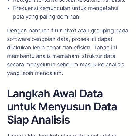
Frekuensi kemunculan untuk mengetahui
pola yang paling dominan.
Dengan bantuan fitur pivot atau grouping pada
software pengolah data, proses ini dapat
dilakukan lebih cepat dan efisien. Tahap ini
membantu analis memahami struktur data
secara menyeluruh sebelum masuk ke analisis
yang lebih mendalam.
Langkah Awal Data
untuk Menyusun Data
Siap Analisis
Tahap akhir langkah olah data awal adalah