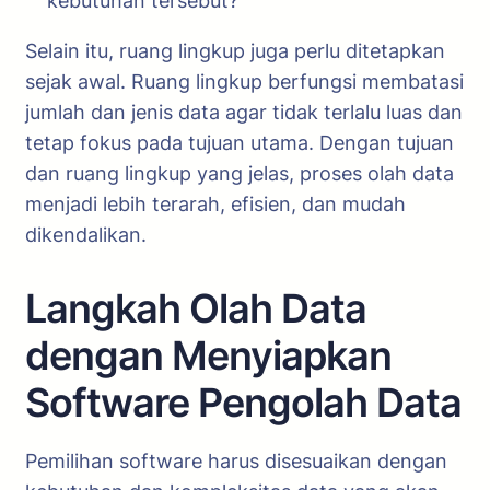
kebutuhan tersebut?
Selain itu, ruang lingkup juga perlu ditetapkan
sejak awal. Ruang lingkup berfungsi membatasi
jumlah dan jenis data agar tidak terlalu luas dan
tetap fokus pada tujuan utama. Dengan tujuan
dan ruang lingkup yang jelas, proses olah data
menjadi lebih terarah, efisien, dan mudah
dikendalikan.
Langkah Olah Data
dengan Menyiapkan
Software Pengolah Data
Pemilihan software harus disesuaikan dengan