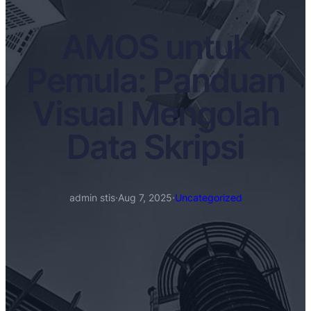
AMOS untuk
Pemula: Panduan
Visual Mengolah
Data Skripsi
admin stis
·
Aug 7, 2025
·
Uncategorized