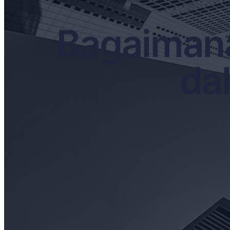
Bagaimana
da