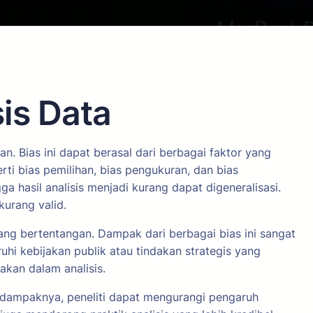
is Data
n. Bias ini dapat berasal dari berbagai faktor yang
ti bias pemilihan, bias pengukuran, dan bias
a hasil analisis menjadi kurang dapat digeneralisasi.
kurang valid.
ang bertentangan. Dampak dari berbagai bias ini sangat
hi kebijakan publik atau tindakan strategis yang
akan dalam analisis.
 dampaknya, peneliti dapat mengurangi pengaruh