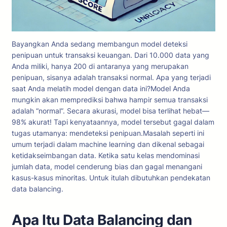
Bayangkan Anda sedang membangun model deteksi
penipuan untuk transaksi keuangan. Dari 10.000 data yang
Anda miliki, hanya 200 di antaranya yang merupakan
penipuan, sisanya adalah transaksi normal. Apa yang terjadi
saat Anda melatih model dengan data ini?Model Anda
mungkin akan memprediksi bahwa hampir semua transaksi
adalah “normal”. Secara akurasi, model bisa terlihat hebat—
98% akurat! Tapi kenyataannya, model tersebut gagal dalam
tugas utamanya: mendeteksi penipuan.Masalah seperti ini
umum terjadi dalam machine learning dan dikenal sebagai
ketidakseimbangan data. Ketika satu kelas mendominasi
jumlah data, model cenderung bias dan gagal menangani
kasus-kasus minoritas. Untuk itulah dibutuhkan pendekatan
data balancing.
Apa Itu Data Balancing dan