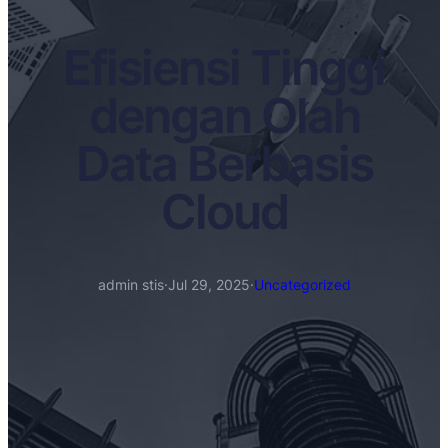
Efisiensi Tinggi
dengan Olah
Data Berbasis
Cloud
admin stis
·
Jul 29, 2025
·
Uncategorized