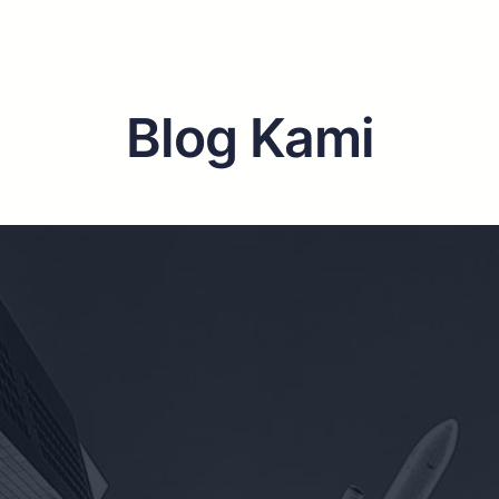
Blog Kami