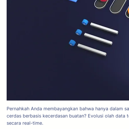
Pernahkah Anda membayangkan bahwa hanya dalam satu 
cerdas berbasis kecerdasan buatan? Evolusi olah data 
secara real-time.