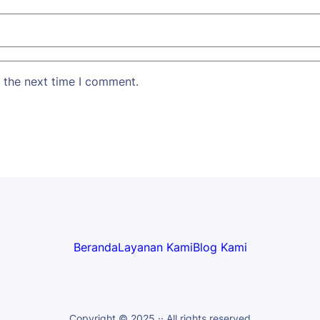
 the next time I comment.
Beranda
Layanan Kami
Blog Kami
Copyright © 2025 ·
· All rights reserved