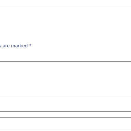
ds are marked
*