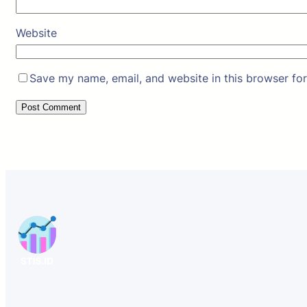
Website
Save my name, email, and website in this browser for