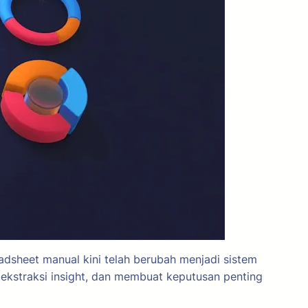
sheet manual kini telah berubah menjadi sistem
ekstraksi insight, dan membuat keputusan penting