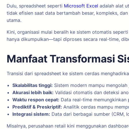
Dulu, spreadsheet seperti
Microsoft Excel
adalah alat u
tidak efisien saat data bertambah besar, kompleks, dan
utama.
Kini, organisasi mulai beralih ke sistem otomatis sepert
hanya dikumpulkan—tapi diproses secara real-time, dibe
Manfaat Transformasi Si
Transisi dari spreadsheet ke sistem cerdas menghadirk
Skalabilitas tinggi:
Sistem modern mampu mengolah ju
Akurasi lebih baik:
Validasi otomatis dan deteksi an
Waktu respon cepat:
Data real-time memungkinkan p
Prediktif & Preskriptif:
Analitik cerdas mampu mempre
Integrasi sistem:
Data dari berbagai sumber (CRM, IoT
Misalnya, perusahaan retail kini menggunakan dashboa