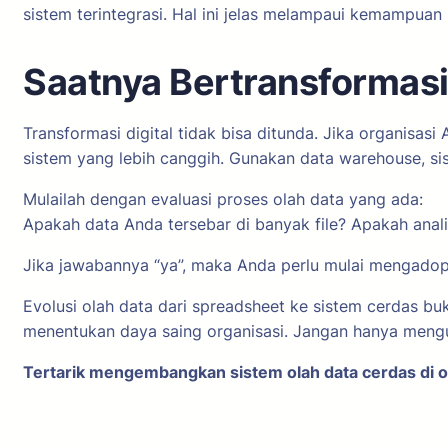
sistem terintegrasi. Hal ini jelas melampaui kemampuan
Saatnya Bertransformas
Transformasi digital tidak bisa ditunda. Jika organisa
sistem yang lebih canggih. Gunakan data warehouse, sist
Mulailah dengan evaluasi proses olah data yang ada:
Apakah data Anda tersebar di banyak file? Apakah anali
Jika jawabannya “ya”, maka Anda perlu mulai mengadopsi
Evolusi olah data dari spreadsheet ke sistem cerdas bu
menentukan daya saing organisasi. Jangan hanya meng
Tertarik mengembangkan sistem olah data cerdas di o