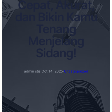
Cepat, Akurat,
dan Bikin Kamu
Tenang
Menjelang
Sidang!
admin stis
·
Oct 14, 2025
·
Uncategorized