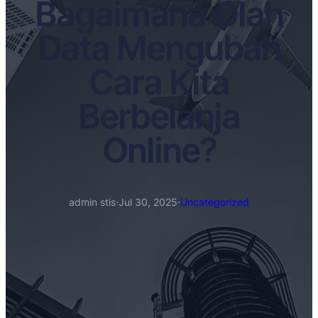
Bagaimana Olah
Data Mengubah
Cara Kita
Berbelanja
Online?
admin stis
·
Jul 30, 2025
·
Uncategorized