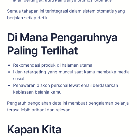
Semua tahapan ini terintegrasi dalam sistem otomatis yang
berjalan setiap detik.
Di Mana Pengaruhnya
Paling Terlihat
Rekomendasi produk di halaman utama
Iklan retargeting yang muncul saat kamu membuka media
sosial
Penawaran diskon personal
lewat email berdasarkan
kebiasaan belanja kamu
Pengaruh pengolahan data ini membuat pengalaman belanja
terasa lebih pribadi dan relevan.
Kapan Kita