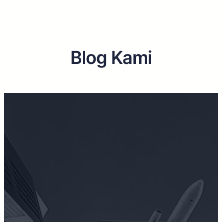
Blog Kami