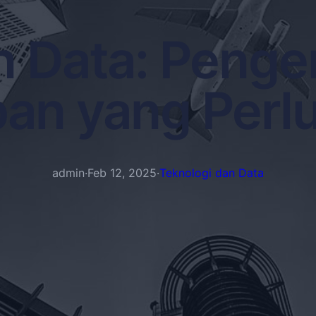
 Data: Pengert
an yang Perlu
admin
·
Feb 12, 2025
·
Teknologi dan Data