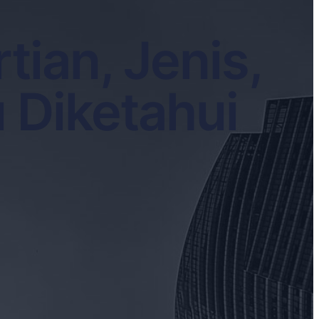
ian, Jenis,
 Diketahui