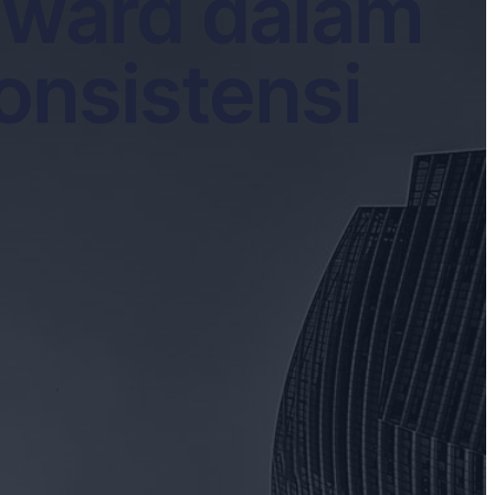
eward dalam
onsistensi