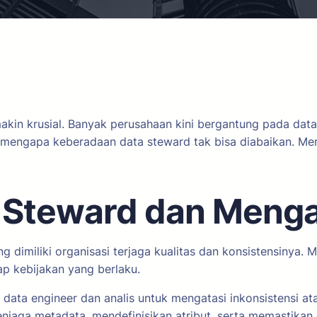
emakin krusial. Banyak perusahaan kini bergantung pada d
san mengapa keberadaan data steward tak bisa diabaikan. M
a Steward dan Meng
dimiliki organisasi terjaga kualitas dan konsistensinya. M
p kebijakan yang berlaku.
ata engineer dan analis untuk mengatasi inkonsistensi at
njaga metadata, mendefinisikan atribut, serta memastikan 