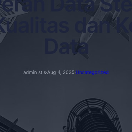
eran Data St
ualitas dan K
Data
admin stis
·
Aug 4, 2025
·
Uncategorized