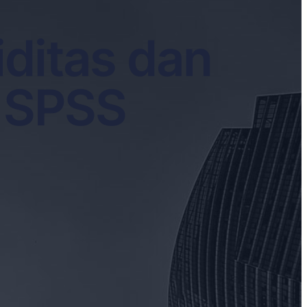
ditas dan
n SPSS