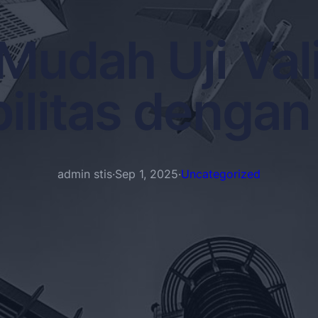
Mudah Uji Vali
bilitas denga
admin stis
·
Sep 1, 2025
·
Uncategorized