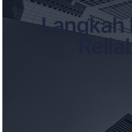
Langkah 
Relia