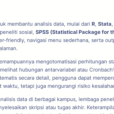
tuk membantu analisis data, mulai dari
R
,
Stata
eneliti sosial,
SPSS (Statistical Package for t
ser-friendly, navigasi menu sederhana, serta 
alaman.
mampuannya mengotomatisasi perhitungan stati
 melihat hubungan antarvariabel atau Cronbach’s
ematis secara detail, pengguna dapat mempero
t waktu, tetapi juga mengurangi risiko kesalaha
analisis data di berbagai kampus, lembaga pene
esaikan skripsi atau tugas akhir. Keterampilan