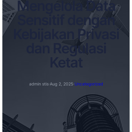
Mengelola Data
Sensitif dengan
Kebijakan Privasi
dan Regulasi
Ketat
admin stis
·
Aug 2, 2025
·
Uncategorized